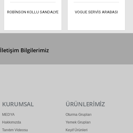
ROBİNSON KOLLU SANDALYE
VOGUE SERVİS ARABASI
İletişim Bilgilerimiz
0 (312) 299 2 299
info@ertonga.com
KURUMSAL
ÜRÜNLERİMİZ
MEDYA
Oturma Grupları
Hakkımızda
Yemek Grupları
Tanıtım Videosu
Keyif Ürünleri