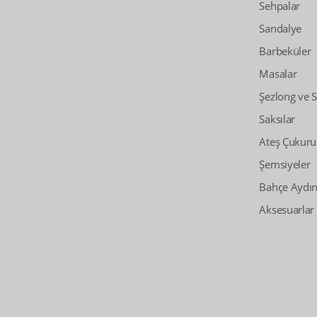
Sehpalar
Sandalye
Barbeküler
Masalar
Şezlong ve 
Saksılar
Ateş Çukuru
Şemsiyeler
Bahçe Aydın
Aksesuarlar