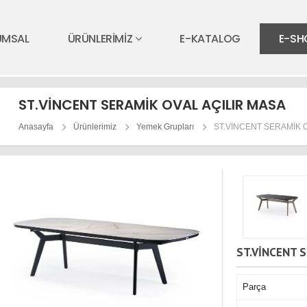
UMSAL
ÜRÜNLERİMİZ
E-KATALOG
E-SH
ST.VİNCENT SERAMİK OVAL AÇILIR MASA
Anasayfa
Ürünlerimiz
Yemek Grupları
ST.VİNCENT SERAMİK 
ST.VİNCENT S
Parça