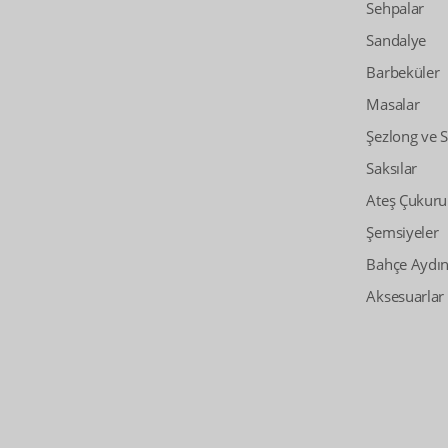
Sehpalar
Sandalye
Barbeküler
Masalar
Şezlong ve 
Saksılar
Ateş Çukuru
Şemsiyeler
Bahçe Aydın
Aksesuarlar