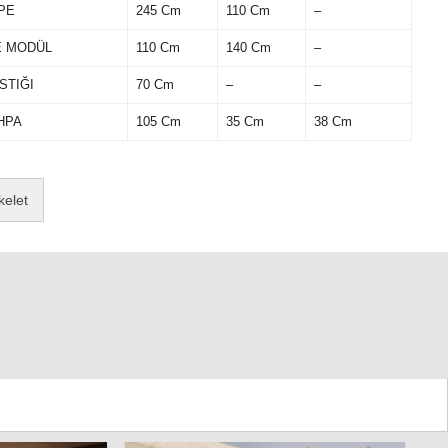
PE
245 Cm
110 Cm
–
E MODÜL
110 Cm
140 Cm
–
STIĞI
70 Cm
–
–
HPA
105 Cm
35 Cm
38 Cm
kelet