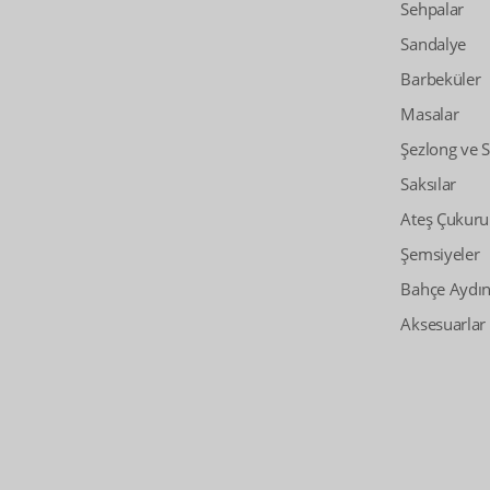
Sehpalar
Sandalye
Barbeküler
Masalar
Şezlong ve 
Saksılar
Ateş Çukuru
Şemsiyeler
Bahçe Aydın
Aksesuarlar