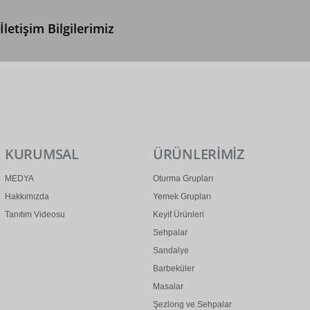
İletişim Bilgilerimiz
0 (312) 299 2 299
info@ertonga.com
KURUMSAL
ÜRÜNLERİMİZ
MEDYA
Oturma Grupları
Hakkımızda
Yemek Grupları
Tanıtım Videosu
Keyif Ürünleri
Sehpalar
Sandalye
Barbeküler
Masalar
Şezlong ve Sehpalar