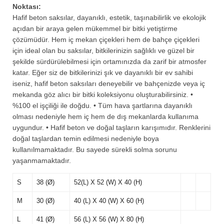
Noktası:
Hafif beton saksılar, dayanıklı, estetik, taşınabilirlik ve ekolojik
açıdan bir araya gelen mükemmel bir bitki yetiştirme
çözümüdür. Hem iç mekan çiçekleri hem de bahçe çiçekleri
için ideal olan bu saksılar, bitkilerinizin sağlıklı ve güzel bir
şekilde sürdürülebilmesi için ortamınızda da zarif bir atmosfer
katar. Eğer siz de bitkilerinizi şık ve dayanıklı bir ev sahibi
iseniz, hafif beton saksıları deneyebilir ve bahçenizde veya iç
mekanda göz alıcı bir bitki koleksiyonu oluşturabilirsiniz. •
%100 el işçiliği ile doğdu. • Tüm hava şartlarına dayanıklı
olması nedeniyle hem iç hem de dış mekanlarda kullanıma
uygundur. • Hafif beton ve doğal taşların karışımıdır. Renklerini
doğal taşlardan temin edilmesi nedeniyle boya
kullanılmamaktadır. Bu sayede sürekli solma sorunu
yaşanmamaktadır.
S
38 (Ø)
52(L) X 52 (W) X 40 (H)
M
30 (Ø)
40 (L) X 40 (W) X 60 (H)
L
41 (Ø)
56 (L) X 56 (W) X 80 (H)