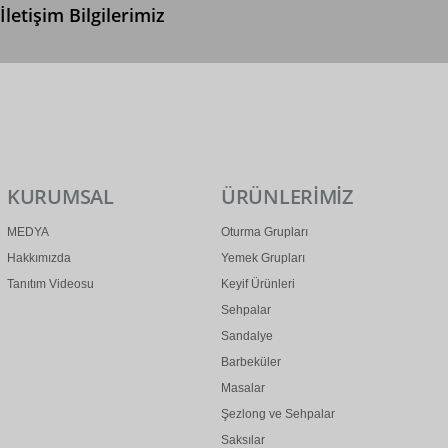
İletişim Bilgilerimiz
0 (312) 299 2 299
info@ertonga.com
KURUMSAL
ÜRÜNLERİMİZ
MEDYA
Oturma Grupları
Hakkımızda
Yemek Grupları
Tanıtım Videosu
Keyif Ürünleri
Sehpalar
Sandalye
Barbeküler
Masalar
Şezlong ve Sehpalar
Saksılar