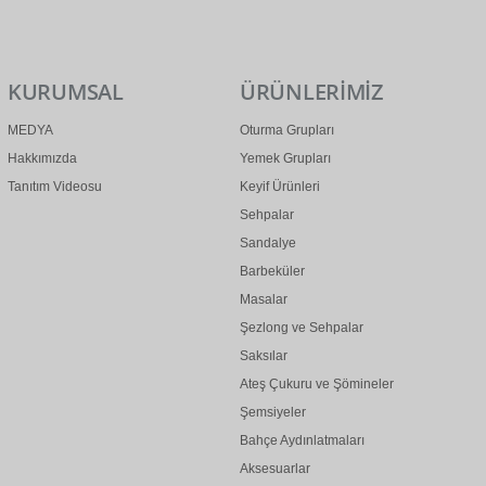
0 (312) 299 2 299
info@ertonga.com
KURUMSAL
ÜRÜNLERİMİZ
MEDYA
Oturma Grupları
Hakkımızda
Yemek Grupları
Tanıtım Videosu
Keyif Ürünleri
Sehpalar
Sandalye
Barbeküler
Masalar
Şezlong ve Sehpalar
Saksılar
Ateş Çukuru ve Şömineler
Şemsiyeler
Bahçe Aydınlatmaları
Aksesuarlar