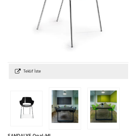
Teklif İste
SANDALYE Opal-ML