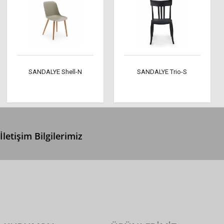
SANDALYE Shell-N
SANDALYE Trio-S
İletişim Bilgilerimiz
0 (312) 299 2 299
info@ertonga.com