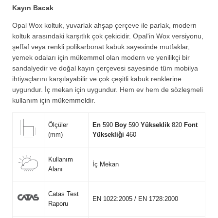
Kayın Bacak
Opal Wox koltuk, yuvarlak ahşap çerçeve ile parlak, modern
koltuk arasındaki karşıtlık çok çekicidir. Opal'in Wox versiyonu,
şeffaf veya renkli polikarbonat kabuk sayesinde mutfaklar,
yemek odaları için mükemmel olan modern ve yenilikçi bir
sandalyedir ve doğal kayın çerçevesi sayesinde tüm mobilya
ihtiyaçlarını karşılayabilir ve çok çeşitli kabuk renklerine
uygundur. İç mekan için uygundur. Hem ev hem de sözleşmeli
kullanım için mükemmeldir.
Ölçüler
En
590
Boy
590
Yükseklik
820
Font
(mm)
Yüksekliği
460
Kullanım
İç Mekan
Alanı
Catas Test
EN 1022:2005 / EN 1728:2000
Raporu