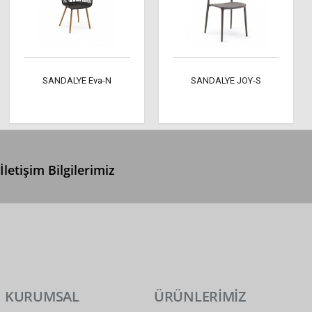
SANDALYE Eva-N
SANDALYE JOY-S
İletişim Bilgilerimiz
0 (312) 299 2 299
info@ertonga.com
KURUMSAL
ÜRÜNLERİMİZ