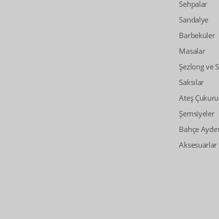
Sehpalar
Sandalye
Barbeküler
Masalar
Şezlong ve 
Saksılar
Ateş Çukuru
Şemsiyeler
Bahçe Aydın
Aksesuarlar