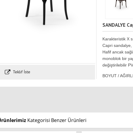
SANDALYE Ca
Karakteristik X 
Capri sandalye, 
Hafif ancak sağl
monoblok bir yap
değiştirilebilir 
Teklif İste
BOYUT / AĞIRL
Ürünlerimiz
Kategorisi Benzer Ürünleri