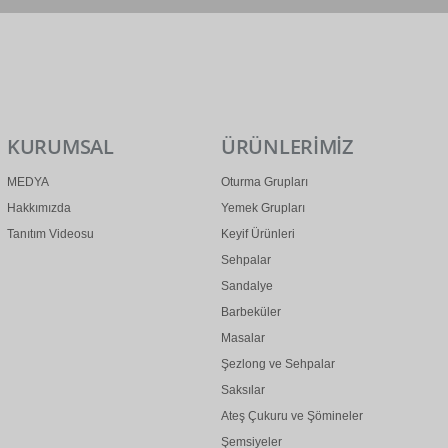
0 (312) 299 2 299
info@ertonga.com
KURUMSAL
ÜRÜNLERİMİZ
MEDYA
Oturma Grupları
Hakkımızda
Yemek Grupları
Tanıtım Videosu
Keyif Ürünleri
Sehpalar
Sandalye
Barbeküler
Masalar
Şezlong ve Sehpalar
Saksılar
Ateş Çukuru ve Şömineler
Şemsiyeler