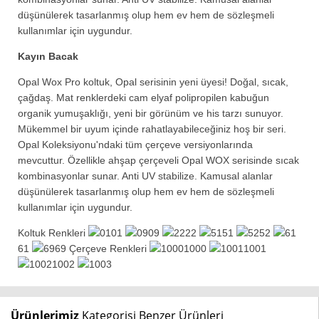
düşünülerek tasarlanmış olup hem ev hem de sözleşmeli
kullanımlar için uygundur.
Kayın Bacak
Opal Wox Pro koltuk, Opal serisinin yeni üyesi! Doğal, sıcak,
çağdaş. Mat renklerdeki cam elyaf polipropilen kabuğun
organik yumuşaklığı, yeni bir görünüm ve his tarzı sunuyor.
Mükemmel bir uyum içinde rahatlayabileceğiniz hoş bir seri.
Opal Koleksiyonu'ndaki tüm çerçeve versiyonlarında
mevcuttur. Özellikle ahşap çerçeveli Opal WOX serisinde sıcak
kombinasyonlar sunar. Anti UV stabilize. Kamusal alanlar
düşünülerek tasarlanmış olup hem ev hem de sözleşmeli
kullanımlar için uygundur.
Koltuk Renkleri
01
09
22
51
52
61
69 Çerçeve Renkleri
1000
1001
1002
Ürünlerimiz
Kategorisi Benzer Ürünleri