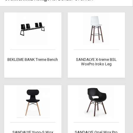
BEKLEME BANK Treme Bench
SANDALYE X-treme BSL
WoxPro Iroko Leg
SANDALYE Yugo-S Wox
SANDALYE Opal Wox Pro