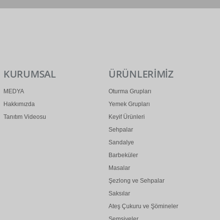
0 (312) 299 2 299
info@ertonga.com
KURUMSAL
ÜRÜNLERİMİZ
MEDYA
Oturma Grupları
Hakkımızda
Yemek Grupları
Tanıtım Videosu
Keyif Ürünleri
Sehpalar
Sandalye
Barbeküler
Masalar
Şezlong ve Sehpalar
Saksılar
Ateş Çukuru ve Şömineler
Şemsiyeler