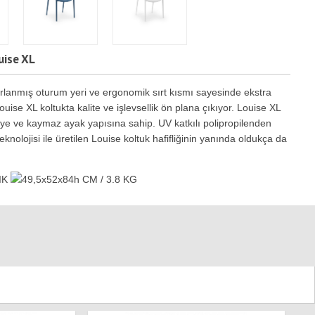
ise XL
rlanmış oturum yeri ve ergonomik sırt kısmı sayesinde ekstra
uise XL koltukta kalite ve işlevsellik ön plana çıkıyor. Louise XL
ye ve kaymaz ayak yapısına sahip. UV katkılı polipropilenden
knolojisi ile üretilen Louise koltuk hafifliğinin yanında oldukça da
IK
49,5x52x84h CM / 3.8 KG