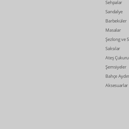
Sehpalar
Sandalye
Barbeküler
Masalar
Şezlong ve 
Saksılar
Ateş Çukuru
Şemsiyeler
Bahçe Aydın
Aksesuarlar