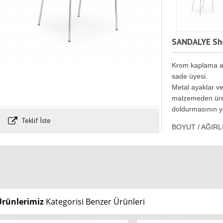
SANDALYE Sh
Krom kaplama aya
sade üyesi.
Metal ayaklar ve 
malzemeden üreti
doldurmasının yan
Teklif İste
BOYUT / AĞIRL
Ürünlerimiz
Kategorisi Benzer Ürünleri