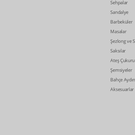
Sehpalar
Sandalye
Barbeküler
Masalar
Şezlong ve 
Saksılar
Ateş Çukuru
Şemsiyeler
Bahçe Aydın
Aksesuarlar