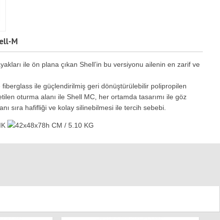
ell-M
kları ile ön plana çıkan Shell’in bu versiyonu ailenin en zarif ve
fiberglass ile güçlendirilmiş geri dönüştürülebilir polipropilen
len oturma alanı ile Shell MC, her ortamda tasarımı ile göz
ı sıra hafifliği ve kolay silinebilmesi ile tercih sebebi.
IK
42x48x78h CM / 5.10 KG