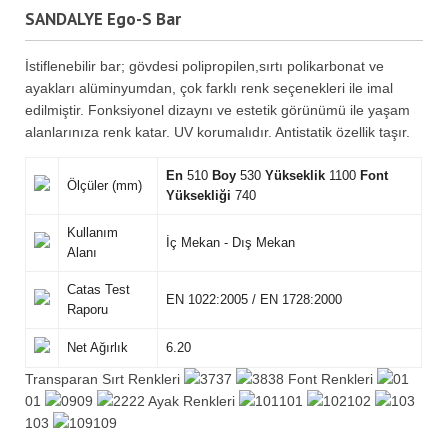
SANDALYE Ego-S Bar
İstiflenebilir bar; gövdesi polipropilen,sırtı polikarbonat ve
ayakları alüminyumdan, çok farklı renk seçenekleri ile imal
edilmiştir. Fonksiyonel dizaynı ve estetik görünümü ile yaşam
alanlarınıza renk katar. UV korumalıdır. Antistatik özellik taşır.
En
510
Boy
530
Yükseklik
1100
Font
Ölçüler (mm)
Yüksekliği
740
Kullanım
İç Mekan - Dış Mekan
Alanı
Catas Test
EN 1022:2005 / EN 1728:2000
Raporu
Net Ağırlık
6.20
Transparan Sırt Renkleri
37
38 Font Renkleri
01
09
22 Ayak Renkleri
101
102
103
109