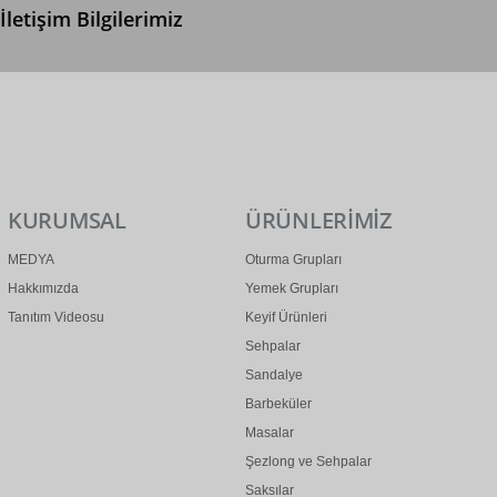
İletişim Bilgilerimiz
0 (312) 299 2 299
info@ertonga.com
KURUMSAL
ÜRÜNLERİMİZ
MEDYA
Oturma Grupları
Hakkımızda
Yemek Grupları
Tanıtım Videosu
Keyif Ürünleri
Sehpalar
Sandalye
Barbeküler
Masalar
Şezlong ve Sehpalar
Saksılar