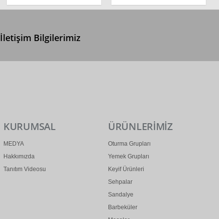
İletişim Bilgilerimiz
0 (312) 299 2 299
info@ertonga.com
KURUMSAL
ÜRÜNLERİMİZ
MEDYA
Oturma Grupları
Hakkımızda
Yemek Grupları
Tanıtım Videosu
Keyif Ürünleri
Sehpalar
Sandalye
Barbeküler