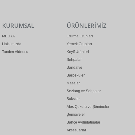
0 (312) 299 2 299
info@ertonga.com
KURUMSAL
ÜRÜNLERİMİZ
MEDYA
Oturma Grupları
Hakkımızda
Yemek Grupları
Tanıtım Videosu
Keyif Ürünleri
Sehpalar
Sandalye
Barbeküler
Masalar
Şezlong ve Sehpalar
Saksılar
Ateş Çukuru ve Şömineler
Şemsiyeler
Bahçe Aydınlatmaları
Aksesuarlar