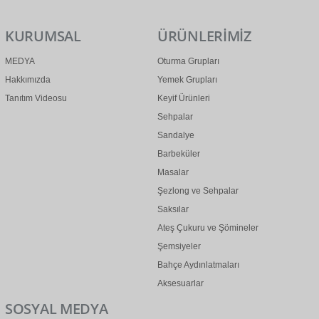
KURUMSAL
ÜRÜNLERİMİZ
MEDYA
Oturma Grupları
Hakkımızda
Yemek Grupları
Tanıtım Videosu
Keyif Ürünleri
Sehpalar
Sandalye
Barbeküler
Masalar
Şezlong ve Sehpalar
Saksılar
Ateş Çukuru ve Şömineler
Şemsiyeler
Bahçe Aydınlatmaları
Aksesuarlar
SOSYAL MEDYA