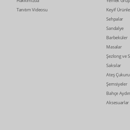
Hakkımızda
Yemek Grupl
Tanıtım Videosu
Keyif Ürünle
Sehpalar
Sandalye
Barbeküler
Masalar
Şezlong ve 
Saksılar
Ateş Çukuru
Şemsiyeler
Bahçe Aydın
Aksesuarlar