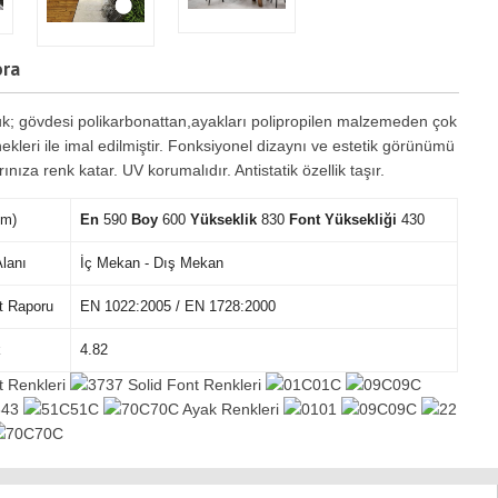
ora
oltuk; gövdesi polikarbonattan,ayakları polipropilen malzemeden çok
nekleri ile imal edilmiştir. Fonksiyonel dizaynı ve estetik görünümü
ınıza renk katar. UV korumalıdır. Antistatik özellik taşır.
mm)
En
590
Boy
600
Yükseklik
830
Font Yüksekliği
430
lanı
İç Mekan - Dış Mekan
t Raporu
EN 1022:2005 / EN 1728:2000
k
4.82
t Renkleri
37 Solid Font Renkleri
01C
09C
43
51C
70C Ayak Renkleri
01
09C
70C