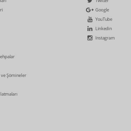
arı
Twitter
ri
Google
YouTube
Linkedin
Instagram
Sehpalar
 ve Şömineler
latmaları