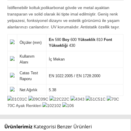
İstiflenebilir koltuk;polikarbonat gövde ve metal ayaktan
transparan ve solid olarak iki tipte imal edilmiştir. Geniş renk
yelpazesi, fonksiyonel dizaynı ve estetik görünümü ile yaşam
alanlarınızı canlandırır. UV korumalıdır. Antistatik özellik taşır.
En
590
Boy
600
Yükseklik
810
Font
Ölçüler (mm)
Yüksekliği
430
Kullanım
İç Mekan
Alanı
Catas Test
EN 1022:2005 / EN 1728:2000
Raporu
Net Ağırlık
5.38
01C
09C
22C
43
51C
70C Ayak Renkleri
102
Ürünlerimiz
Kategorisi Benzer Ürünleri