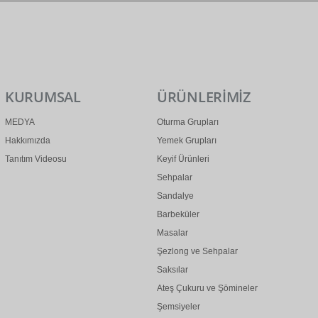
0 (312) 299 2 299
info@ertonga.com
KURUMSAL
ÜRÜNLERİMİZ
MEDYA
Oturma Grupları
Hakkımızda
Yemek Grupları
Tanıtım Videosu
Keyif Ürünleri
Sehpalar
Sandalye
Barbeküler
Masalar
Şezlong ve Sehpalar
Saksılar
Ateş Çukuru ve Şömineler
Şemsiyeler