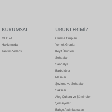
0 (312) 299 2 299
info@ertonga.com
KURUMSAL
ÜRÜNLERİMİZ
MEDYA
Oturma Grupları
Hakkımızda
Yemek Grupları
Tanıtım Videosu
Keyif Ürünleri
Sehpalar
Sandalye
Barbeküler
Masalar
Şezlong ve Sehpalar
Saksılar
Ateş Çukuru ve Şömineler
Şemsiyeler
Bahçe Aydınlatmaları