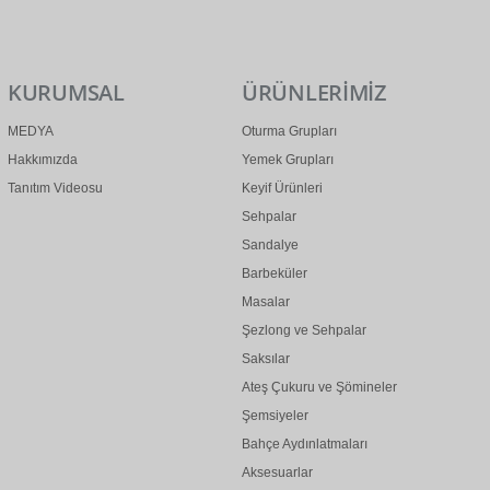
0 (312) 299 2 299
info@ertonga.com
KURUMSAL
ÜRÜNLERİMİZ
MEDYA
Oturma Grupları
Hakkımızda
Yemek Grupları
Tanıtım Videosu
Keyif Ürünleri
Sehpalar
Sandalye
Barbeküler
Masalar
Şezlong ve Sehpalar
Saksılar
Ateş Çukuru ve Şömineler
Şemsiyeler
Bahçe Aydınlatmaları
Aksesuarlar