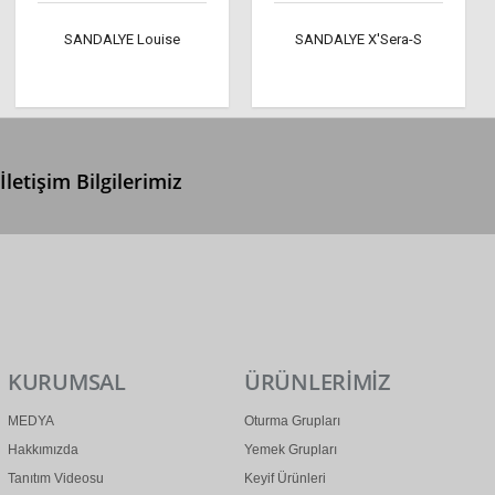
SANDALYE Louise
SANDALYE X'Sera-S
İletişim Bilgilerimiz
0 (312) 299 2 299
info@ertonga.com
KURUMSAL
ÜRÜNLERİMİZ
MEDYA
Oturma Grupları
Hakkımızda
Yemek Grupları
Tanıtım Videosu
Keyif Ürünleri