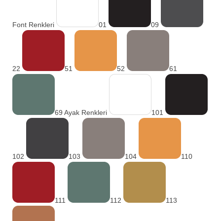
Font Renkleri
01
09
22
51
52
61
69 Ayak Renkleri
101
102
103
104
110
111
112
113