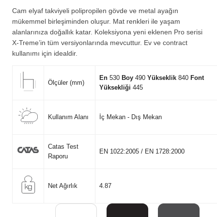
Cam elyaf takviyeli polipropilen gövde ve metal ayağın
mükemmel birleşiminden oluşur. Mat renkleri ile yaşam
alanlarınıza doğallık katar. Koleksiyona yeni eklenen Pro serisi
X-Treme’in tüm versiyonlarında mevcuttur. Ev ve contract
kullanımı için idealdir.
En
530
Boy
490
Yükseklik
840
Font
Ölçüler (mm)
Yüksekliği
445
Kullanım Alanı
İç Mekan - Dış Mekan
Catas Test
EN 1022:2005 / EN 1728:2000
Raporu
Net Ağırlık
4.87