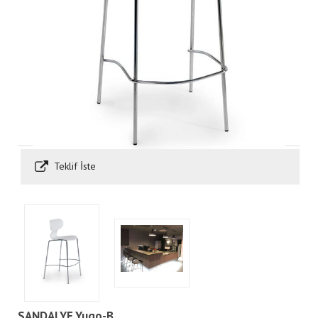
Teklif İste
SANDALYE Yugo-B