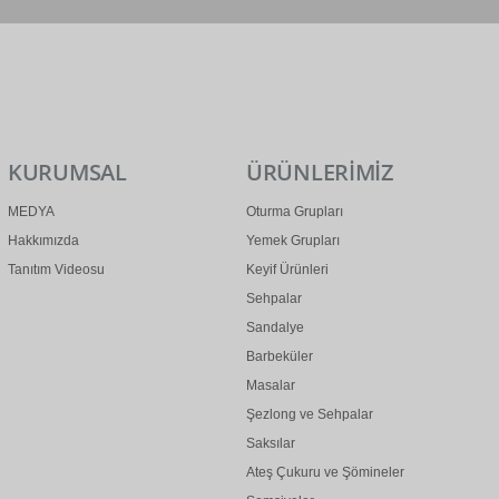
0 (312) 299 2 299
info@ertonga.com
KURUMSAL
ÜRÜNLERİMİZ
MEDYA
Oturma Grupları
Hakkımızda
Yemek Grupları
Tanıtım Videosu
Keyif Ürünleri
Sehpalar
Sandalye
Barbeküler
Masalar
Şezlong ve Sehpalar
Saksılar
Ateş Çukuru ve Şömineler