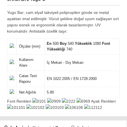
Yugo Bar; cam elyaf takviyeli polipropilen gövde ve metal
ayaktan imal edilmiştir. Vücut şekline doğal uyum sağlayan sırt
yapısı esnek ve ergonomik olarak tasarlanmıştır. UV
korumalıdır. Antistatik özellik taşır.
En
500
Boy
540
Yükseklik
1080
Font
Ölçüler (mm)
Yüksekliği
740
Kullanım
İç Mekan - Dış Mekan
Alanı
Catas Test
EN 1022:2005 / EN 1728:2000
Raporu
Net Ağırlık
5.80
Font Renkleri
01
09
22
69 Ayak Renkleri
101
102
103
106
112