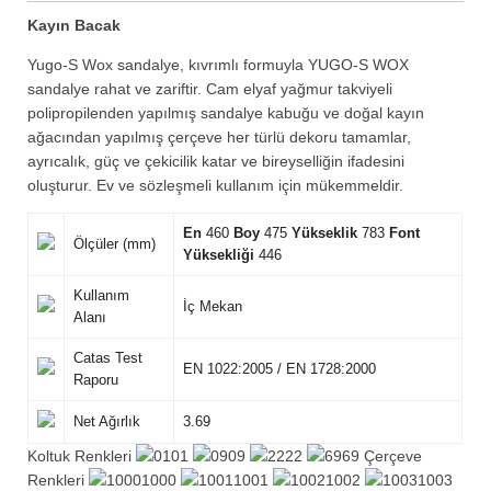
Kayın Bacak
Yugo-S Wox sandalye, kıvrımlı formuyla YUGO-S WOX
sandalye rahat ve zariftir. Cam elyaf yağmur takviyeli
polipropilenden yapılmış sandalye kabuğu ve doğal kayın
ağacından yapılmış çerçeve her türlü dekoru tamamlar,
ayrıcalık, güç ve çekicilik katar ve bireyselliğin ifadesini
oluşturur. Ev ve sözleşmeli kullanım için mükemmeldir.
En
460
Boy
475
Yükseklik
783
Font
Ölçüler (mm)
Yüksekliği
446
Kullanım
İç Mekan
Alanı
Catas Test
EN 1022:2005 / EN 1728:2000
Raporu
Net Ağırlık
3.69
Koltuk Renkleri
01
09
22
69 Çerçeve
Renkleri
1000
1001
1002
1003