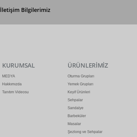
İletişim Bilgilerimiz
0 (312) 299 2 299
info@ertonga.com
KURUMSAL
ÜRÜNLERİMİZ
MEDYA
Oturma Grupları
Hakkımızda
Yemek Grupları
Tanıtım Videosu
Keyif Ürünleri
Sehpalar
Sandalye
Barbeküler
Masalar
Şezlong ve Sehpalar