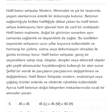
Hafif beton sehpalar Modern, Minimalist ve şık bir tasarımla,
yaşam alanlarınıza estetik bir dokunuşta bulunur. Betonun
sağlamlığıyla birlikte hafifliğiyle dikkat çeken bu hafif beton
sehpa koleksiyonu hem işlevsel hem de zarif bir mobilyadır.
Hafif beton malzeme, doğal bir görünüm sunarken aynı
zamanda sağlamlık ve dayanıklılık da sağlar. Bu özellikleri
sayesinde sehpanızı uzun yıllar boyunca kullanılabilir ve
herhangi bir çizilme, solma veya deformasyon olmadan ilk
günkü kırılmayı korur. Hafif beton sehpalar, geniş bir
seçeneklere sahip olup, kitaplar, dergiler veya dekoratif objeler
gibi çeşitli aksesuarlar koyabileceğiniz kullanışlı bir alan sunar.
Şeffaf bir vernik ile parçaların parçalarının değiştirilmesi ve
değiştirilmesi. Hafif Beton Sehpalar modern, endüstriyel veya
çağdaş ürünler evlerde ve ofislerde rahatlıkla kullanılabilir.
Ayrıca hafif betonun doğal bileşenleri mekanlarınızda sıcak bir
atmosfer yaratır.
S
45 x 45
45 (L) x 45 (W) x 60 (H)