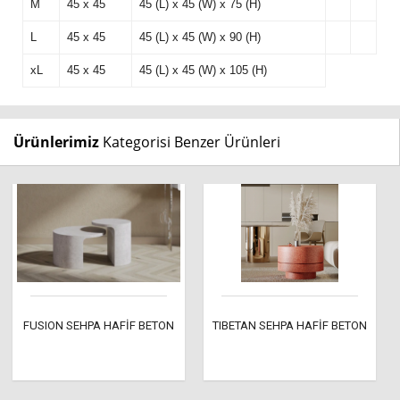
M
45 x 45
45 (L) x 45 (W) x 75 (H)
L
45 x 45
45 (L) x 45 (W) x 90 (H)
xL
45 x 45
45 (L) x 45 (W) x 105 (H)
Ürünlerimiz
Kategorisi Benzer Ürünleri
FUSION SEHPA HAFİF BETON
TIBETAN SEHPA HAFİF BETON