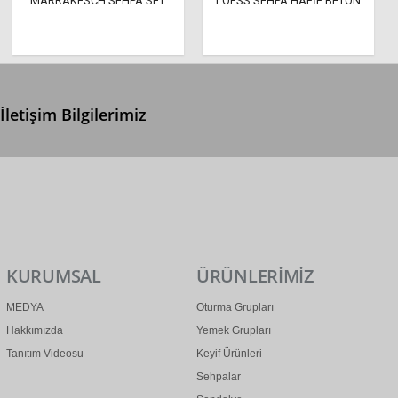
MARRAKESCH SEHPA SET
LOESS SEHPA HAFİF BETON
İletişim Bilgilerimiz
0 (312) 299 2 299
info@ertonga.com
KURUMSAL
ÜRÜNLERİMİZ
MEDYA
Oturma Grupları
Hakkımızda
Yemek Grupları
Tanıtım Videosu
Keyif Ürünleri
Sehpalar