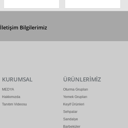
İletişim Bilgilerimiz
0 (312) 299 2 299
info@ertonga.com
KURUMSAL
ÜRÜNLERİMİZ
MEDYA
Oturma Grupları
Hakkımızda
Yemek Grupları
Tanıtım Videosu
Keyif Ürünleri
Sehpalar
Sandalye
Barbeküler