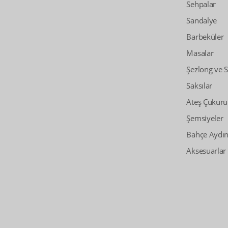
Sehpalar
Sandalye
Barbeküler
Masalar
Şezlong ve 
Saksılar
Ateş Çukuru
Şemsiyeler
Bahçe Aydın
Aksesuarlar