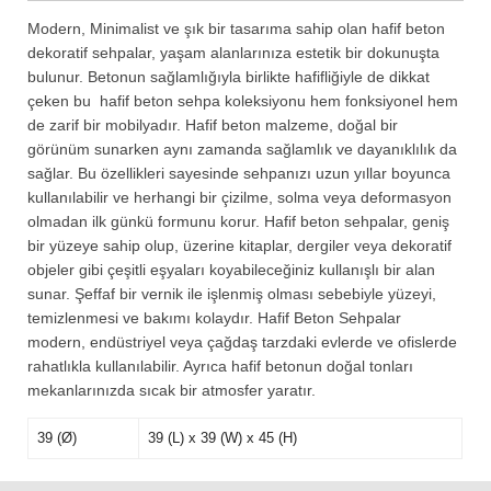
Modern, Minimalist ve şık bir tasarıma sahip olan hafif beton
dekoratif sehpalar, yaşam alanlarınıza estetik bir dokunuşta
bulunur. Betonun sağlamlığıyla birlikte hafifliğiyle de dikkat
çeken bu hafif beton sehpa koleksiyonu hem fonksiyonel hem
de zarif bir mobilyadır. Hafif beton malzeme, doğal bir
görünüm sunarken aynı zamanda sağlamlık ve dayanıklılık da
sağlar. Bu özellikleri sayesinde sehpanızı uzun yıllar boyunca
kullanılabilir ve herhangi bir çizilme, solma veya deformasyon
olmadan ilk günkü formunu korur. Hafif beton sehpalar, geniş
bir yüzeye sahip olup, üzerine kitaplar, dergiler veya dekoratif
objeler gibi çeşitli eşyaları koyabileceğiniz kullanışlı bir alan
sunar. Şeffaf bir vernik ile işlenmiş olması sebebiyle yüzeyi,
temizlenmesi ve bakımı kolaydır. Hafif Beton Sehpalar
modern, endüstriyel veya çağdaş tarzdaki evlerde ve ofislerde
rahatlıkla kullanılabilir. Ayrıca hafif betonun doğal tonları
mekanlarınızda sıcak bir atmosfer yaratır.
39 (Ø)
39 (L) x 39 (W) x 45 (H)