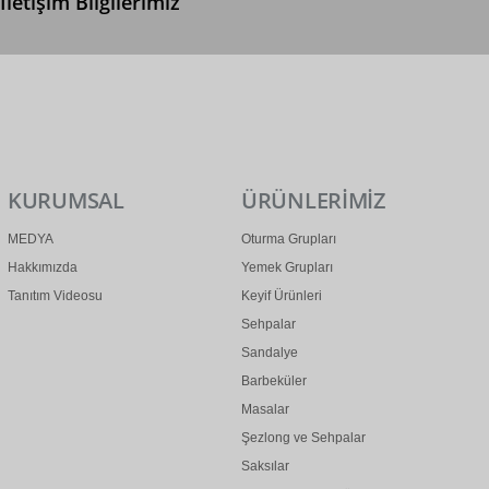
İletişim Bilgilerimiz
0 (312) 299 2 299
info@ertonga.com
KURUMSAL
ÜRÜNLERİMİZ
MEDYA
Oturma Grupları
Hakkımızda
Yemek Grupları
Tanıtım Videosu
Keyif Ürünleri
Sehpalar
Sandalye
Barbeküler
Masalar
Şezlong ve Sehpalar
Saksılar