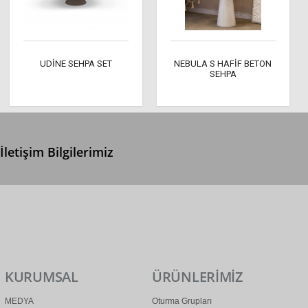
UDİNE SEHPA SET
NEBULA S HAFİF BETON
SEHPA
İletişim Bilgilerimiz
0 (312) 299 2 299
info@ertonga.com
KURUMSAL
ÜRÜNLERİMİZ
MEDYA
Oturma Grupları