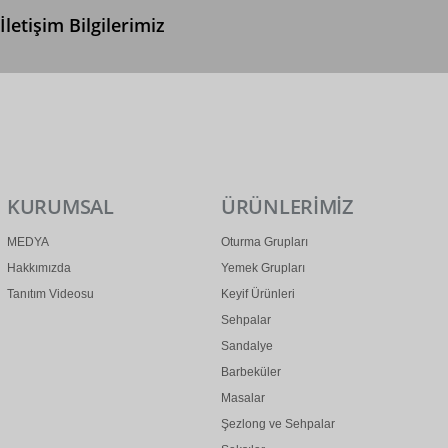
İletişim Bilgilerimiz
0 (312) 299 2 299
info@ertonga.com
KURUMSAL
ÜRÜNLERİMİZ
MEDYA
Oturma Grupları
Hakkımızda
Yemek Grupları
Tanıtım Videosu
Keyif Ürünleri
Sehpalar
Sandalye
Barbeküler
Masalar
Şezlong ve Sehpalar