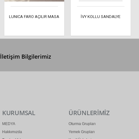
LUNICA FARO AÇILIR MASA
İVY KOLLU SANDALYE
İletişim Bilgilerimiz
0 (312) 299 2 299
info@ertonga.com
KURUMSAL
ÜRÜNLERİMİZ
MEDYA
Oturma Grupları
Hakkımızda
Yemek Grupları