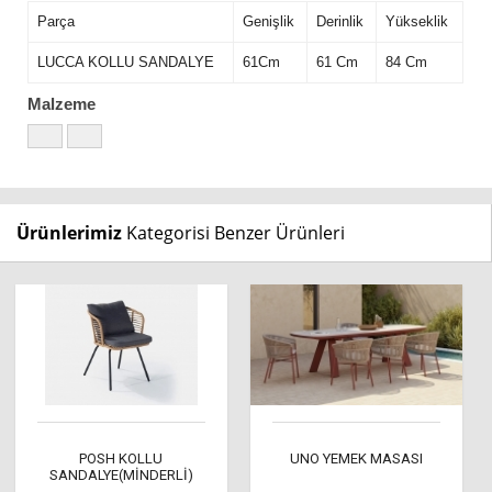
Parça
Genişlik
Derinlik
Yükseklik
LUCCA KOLLU SANDALYE
61Cm
61 Cm
84 Cm
Malzeme
Ürünlerimiz
Kategorisi Benzer Ürünleri
POSH KOLLU
UNO YEMEK MASASI
SANDALYE(MİNDERLİ)