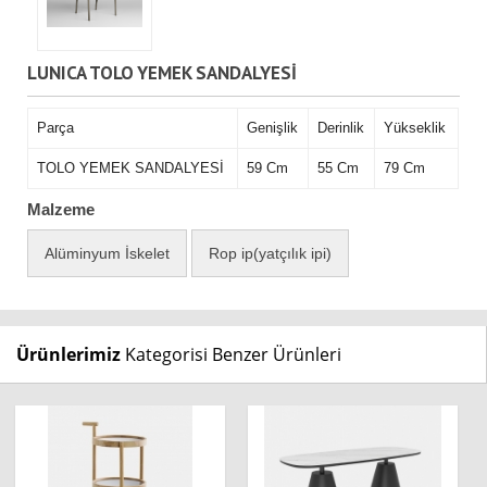
LUNICA TOLO YEMEK SANDALYESİ
Parça
Genişlik
Derinlik
Yükseklik
TOLO YEMEK SANDALYESİ
59 Cm
55 Cm
79 Cm
Malzeme
Alüminyum İskelet
Rop ip(yatçılık ipi)
Ürünlerimiz
Kategorisi Benzer Ürünleri