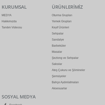
KURUMSAL
ÜRÜNLERİMİZ
MEDYA
Oturma Grupları
Hakkımızda
Yemek Grupları
Tanıtım Videosu
Keyif Ürünleri
Sehpalar
Sandalye
Barbeküler
Masalar
Şezlong ve Sehpalar
Saksılar
Ateş Çukuru ve Şömineler
Şemsiyeler
Bahçe Aydınlatmaları
Aksesuarlar
SOSYAL MEDYA
Facebook