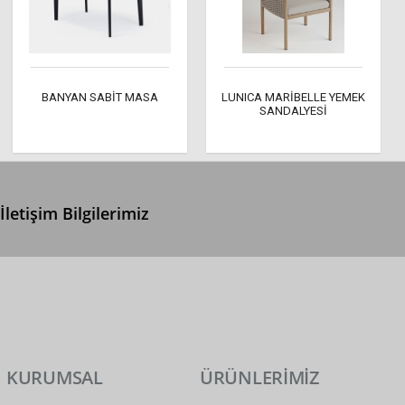
BANYAN SABİT MASA
LUNICA MARİBELLE YEMEK
SANDALYESİ
İletişim Bilgilerimiz
0 (312) 299 2 299
info@ertonga.com
KURUMSAL
ÜRÜNLERİMİZ