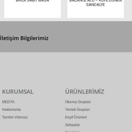
BRICK SABIT MASA
BALANCE ALU – ROPE DÖNEN
SANDALYE
İletişim Bilgilerimiz
0 (312) 299 2 299
info@ertonga.com
KURUMSAL
ÜRÜNLERİMİZ
MEDYA
Oturma Grupları
Hakkımızda
Yemek Grupları
Tanıtım Videosu
Keyif Ürünleri
Sehpalar