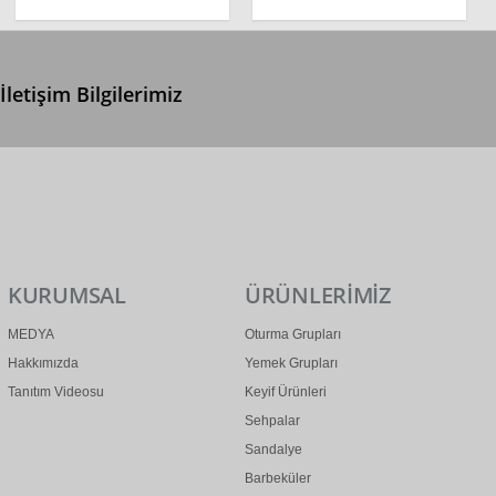
İletişim Bilgilerimiz
0 (312) 299 2 299
info@ertonga.com
KURUMSAL
ÜRÜNLERİMİZ
MEDYA
Oturma Grupları
Hakkımızda
Yemek Grupları
Tanıtım Videosu
Keyif Ürünleri
Sehpalar
Sandalye
Barbeküler