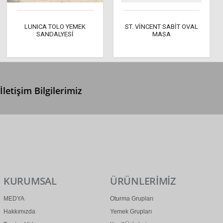
LUNICA TOLO YEMEK
ST. VİNCENT SABİT OVAL
SANDALYESİ
MASA
İletişim Bilgilerimiz
0 (312) 299 2 299
info@ertonga.com
KURUMSAL
ÜRÜNLERİMİZ
MEDYA
Oturma Grupları
Hakkımızda
Yemek Grupları