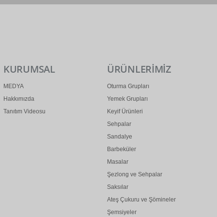
0 (312) 299 2 299
info@ertonga.com
KURUMSAL
ÜRÜNLERİMİZ
MEDYA
Oturma Grupları
Hakkımızda
Yemek Grupları
Tanıtım Videosu
Keyif Ürünleri
Sehpalar
Sandalye
Barbeküler
Masalar
Şezlong ve Sehpalar
Saksılar
Ateş Çukuru ve Şömineler
Şemsiyeler