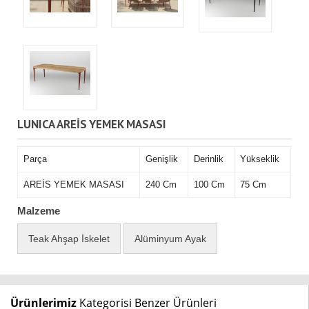
LUNICA AREİS YEMEK MASASI
Parça
Genişlik
Derinlik
Yükseklik
AREİS YEMEK MASASI
240 Cm
100 Cm
75 Cm
Malzeme
Teak Ahşap İskelet
Alüminyum Ayak
Ürünlerimiz
Kategorisi Benzer Ürünleri