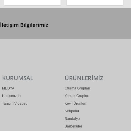
İletişim Bilgilerimiz
0 (312) 299 2 299
info@ertonga.com
KURUMSAL
ÜRÜNLERİMİZ
MEDYA
Oturma Grupları
Hakkımızda
Yemek Grupları
Tanıtım Videosu
Keyif Ürünleri
Sehpalar
Sandalye
Barbeküler