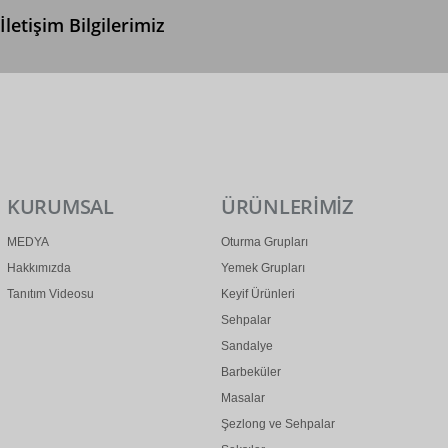
İletişim Bilgilerimiz
0 (312) 299 2 299
info@ertonga.com
KURUMSAL
ÜRÜNLERİMİZ
MEDYA
Oturma Grupları
Hakkımızda
Yemek Grupları
Tanıtım Videosu
Keyif Ürünleri
Sehpalar
Sandalye
Barbeküler
Masalar
Şezlong ve Sehpalar