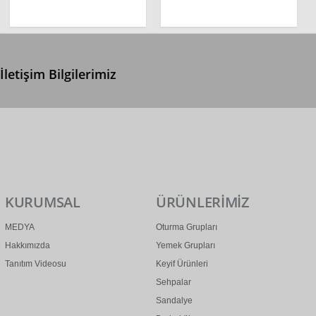
İletişim Bilgilerimiz
0 (312) 299 2 299
info@ertonga.com
KURUMSAL
ÜRÜNLERİMİZ
MEDYA
Oturma Grupları
Hakkımızda
Yemek Grupları
Tanıtım Videosu
Keyif Ürünleri
Sehpalar
Sandalye