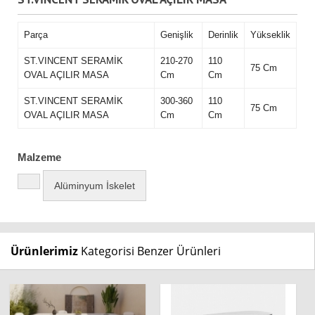
Parça
Genişlik
Derinlik
Yükseklik
ST.VINCENT SERAMİK
210-270
110
75 Cm
OVAL AÇILIR MASA
Cm
Cm
ST.VINCENT SERAMİK
300-360
110
75 Cm
OVAL AÇILIR MASA
Cm
Cm
Malzeme
Alüminyum İskelet
Ürünlerimiz
Kategorisi Benzer Ürünleri