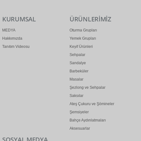
KURUMSAL
ÜRÜNLERİMİZ
MEDYA
Oturma Grupları
Hakkımızda
Yemek Grupları
Tanıtım Videosu
Keyif Ürünleri
Sehpalar
Sandalye
Barbeküler
Masalar
Şezlong ve Sehpalar
Saksılar
Ateş Çukuru ve Şömineler
Şemsiyeler
Bahçe Aydınlatmaları
Aksesuarlar
SOSYAL MEDYA