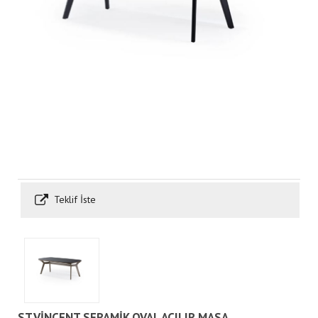
Teklif İste
ST.VİNCENT SERAMİK OVAL AÇILIR MASA