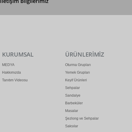
İletişim Bilgilerimiz
0 (312) 299 2 299
info@ertonga.com
KURUMSAL
ÜRÜNLERİMİZ
MEDYA
Oturma Grupları
Hakkımızda
Yemek Grupları
Tanıtım Videosu
Keyif Ürünleri
Sehpalar
Sandalye
Barbeküler
Masalar
Şezlong ve Sehpalar
Saksılar