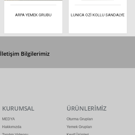
ARPA YEMEK GRUBU
LUNICA OZİ KOLLU SANDALYE
İletişim Bilgilerimiz
0 (312) 299 2 299
info@ertonga.com
KURUMSAL
ÜRÜNLERİMİZ
MEDYA
Oturma Grupları
Hakkımızda
Yemek Grupları
Tanıtım Videosu
Keyif Ürünleri