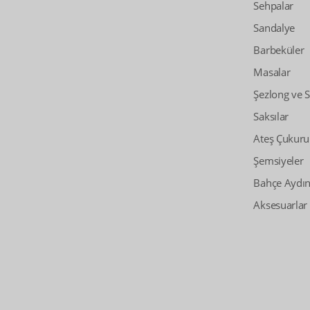
Sehpalar
Sandalye
Barbeküler
Masalar
Şezlong ve 
Saksılar
Ateş Çukuru
Şemsiyeler
Bahçe Aydın
Aksesuarlar