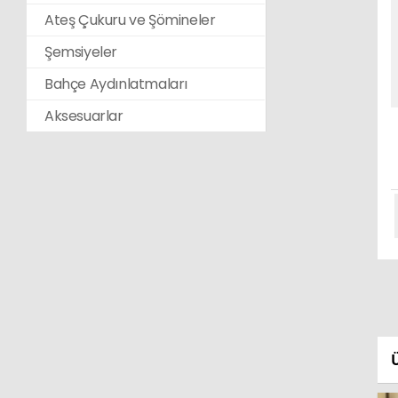
Ateş Çukuru ve Şömineler
Şemsiyeler
Bahçe Aydınlatmaları
Aksesuarlar