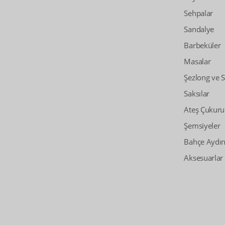
Sehpalar
Sandalye
Barbeküler
Masalar
Şezlong ve 
Saksılar
Ateş Çukuru
Şemsiyeler
Bahçe Aydın
Aksesuarlar