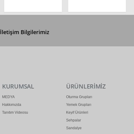
İletişim Bilgilerimiz
0 (312) 299 2 299
info@ertonga.com
KURUMSAL
ÜRÜNLERİMİZ
MEDYA
Oturma Grupları
Hakkımızda
Yemek Grupları
Tanıtım Videosu
Keyif Ürünleri
Sehpalar
Sandalye