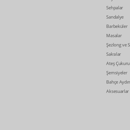
Sehpalar
Sandalye
Barbeküler
Masalar
Şezlong ve 
Saksılar
Ateş Çukuru
Şemsiyeler
Bahçe Aydın
Aksesuarlar