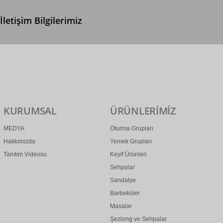
İletişim Bilgilerimiz
0 (312) 299 2 299
info@ertonga.com
KURUMSAL
ÜRÜNLERİMİZ
MEDYA
Oturma Grupları
Hakkımızda
Yemek Grupları
Tanıtım Videosu
Keyif Ürünleri
Sehpalar
Sandalye
Barbeküler
Masalar
Şezlong ve Sehpalar