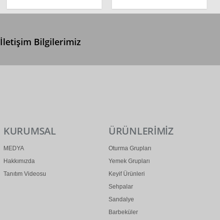
İletişim Bilgilerimiz
0 (312) 299 2 299
info@ertonga.com
KURUMSAL
ÜRÜNLERİMİZ
MEDYA
Oturma Grupları
Hakkımızda
Yemek Grupları
Tanıtım Videosu
Keyif Ürünleri
Sehpalar
Sandalye
Barbeküler